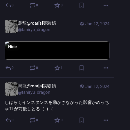
0
0
0
烏龍@roar[s]実験鯖
Jan 12, 2024
@
taniryu_dragon
Hide
0
0
1
烏龍@roar[s]実験鯖
Jan 12, 2024
@
taniryu_dragon
しばらくインスタンスを動かさなかった影響かめっち
ゃTLが前後しとる（（（
0
0
0