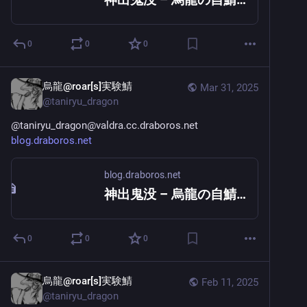
0
0
0
烏龍@roar[s]実験鯖
Mar 31, 2025
@
taniryu_dragon
@
taniryu_dragon@valdra.cc.draboros.net
blog.draboros.net
blog.draboros.net
神出鬼没 – 烏龍の自鯖ブログ
0
0
0
烏龍@roar[s]実験鯖
Feb 11, 2025
@
taniryu_dragon