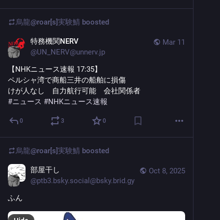
烏龍@roar[s]実験鯖
boosted
特務機関NERV
Mar 11
@
UN_NERV@unnerv.jp
【NHKニュース速報 17:35】
ペルシャ湾で商船三井の船舶に損傷
けが人なし　自力航行可能　会社関係者
#
ニュース
#
NHKニュース速報
0
3
0
烏龍@roar[s]実験鯖
boosted
部屋干し
Oct 8, 2025
@
ptb3.bsky.social@bsky.brid.gy
ふん