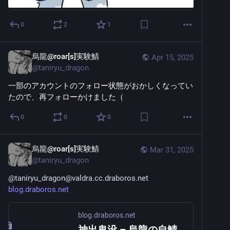
0
2
1
烏龍@roar[s]実験鯖
Apr 15, 2025
@
taniryu_dragon
一部のアカウントのフォロー状態がおかしくなってい
たので、再フォローかけました（
0
0
0
烏龍@roar[s]実験鯖
Mar 31, 2025
@
taniryu_dragon
@
taniryu_dragon@valdra.cc.draboros.net
blog.draboros.net
blog.draboros.net
神出鬼没 – 烏龍の自鯖ブログ