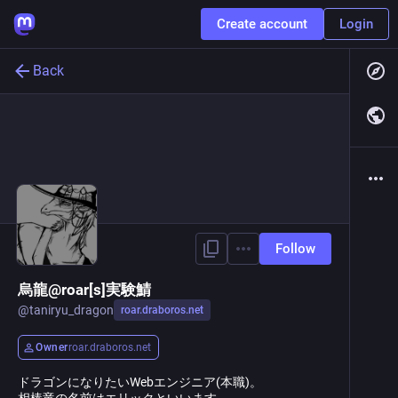
Create account
Login
Back
Follow
烏龍@roar[s]実験鯖
@
taniryu_dragon
roar.draboros.net
Owner
roar.draboros.net
ドラゴンになりたいWebエンジニア(本職)。