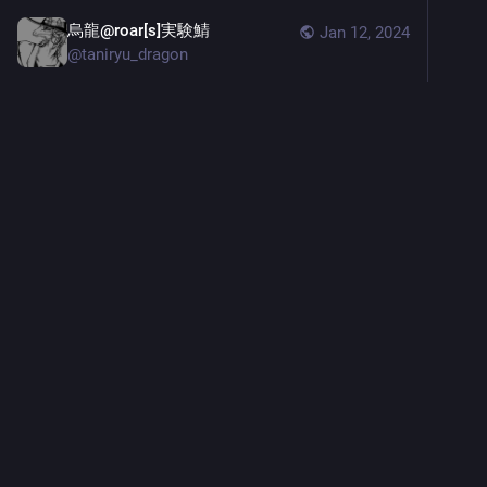
烏龍@roar[s]実験鯖
Jan 12, 2024
@
taniryu_dragon
@
taniryu_dragon@hub.concurrent.world
Hi there 
1
0
0
烏龍@roar[s]実験鯖
<p>いいかんじね</p>
烏龍@roar[s]実験鯖
<p>復活した!!!!</p>