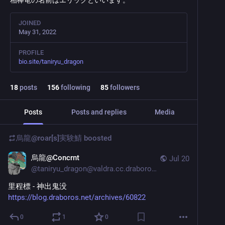
相棒竜の名前はエリックといいます。
JOINED
May 31, 2022
PROFILE
bio.site/taniryu_dragon
18
posts
156
following
85
followers
Posts
Posts and replies
Media
烏龍@roar[s]実験鯖
boosted
烏龍@Concrnt
Jul 20
@
taniryu_dragon@valdra.cc.draboros.net
https://blog.draboros.net/archives/60822
0
1
0